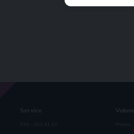
Service
Vakm
026 – 351 31 33
Proces