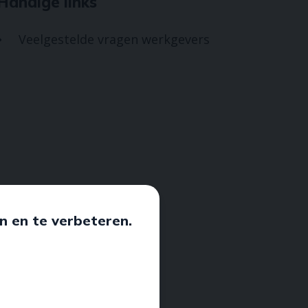
Handige links
Veelgestelde vragen werkgevers

n en te verbeteren.